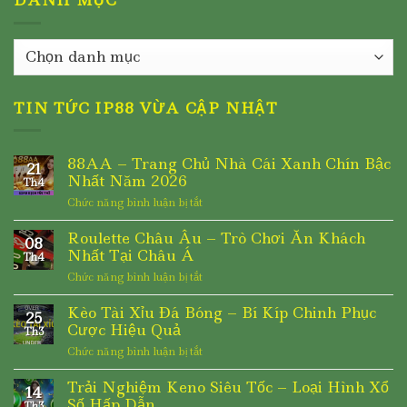
DANH MỤC
Danh
Mục
TIN TỨC IP88 VỪA CẬP NHẬT
88AA – Trang Chủ Nhà Cái Xanh Chín Bậc
21
Nhất Năm 2026
Th4
ở
Chức năng bình luận bị tắt
88AA
–
Roulette Châu Âu – Trò Chơi Ăn Khách
08
Trang
Nhất Tại Châu Á
Th4
Chủ
ở
Chức năng bình luận bị tắt
Nhà
Roulette
Cái
Châu
Kèo Tài Xỉu Đá Bóng – Bí Kíp Chinh Phục
Xanh
25
Âu
Chín
Cược Hiệu Quả
Th3
–
Bậc
ở
Chức năng bình luận bị tắt
Trò
Nhất
Kèo
Chơi
Năm
Tài
Trải Nghiệm Keno Siêu Tốc – Loại Hình Xổ
Ăn
2026
14
Xỉu
Khách
Số Hấp Dẫn
Th3