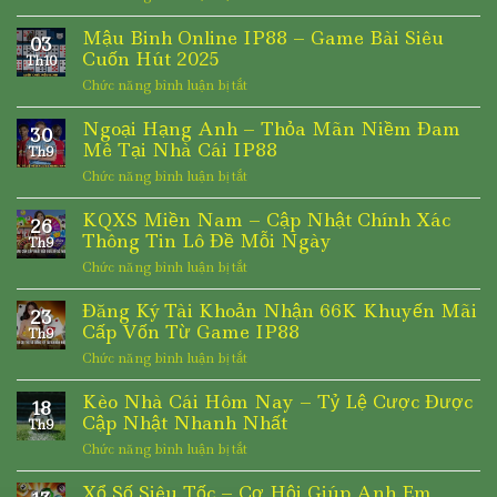
Thành
Blackjack
Tựa
Công
IP88
Mậu Binh Online IP88 – Game Bài Siêu
Game
Cho
03
–
Nhận
Cuốn Hút 2025
Bet
Th10
Game
88K
Thủ
ở
Chức năng bình luận bị tắt
Đánh
Thịnh
Mậu
Bài
Hành
Binh
Ngoại Hạng Anh – Thỏa Mãn Niềm Đam
“Quốc
Số
30
Online
Dân”
Mê Tại Nhà Cái IP88
1
Th9
IP88
Bạn
Tại
ở
Chức năng bình luận bị tắt
–
Nên
IP88
Ngoại
Game
Thử
Hạng
KQXS Miền Nam – Cập Nhật Chính Xác
Bài
26
Anh
Siêu
Thông Tin Lô Đề Mỗi Ngày
Th9
–
Cuốn
ở
Chức năng bình luận bị tắt
Thỏa
Hút
KQXS
Mãn
2025
Miền
Đăng Ký Tài Khoản Nhận 66K Khuyến Mãi
Niềm
23
Nam
Đam
Cấp Vốn Từ Game IP88
Th9
–
Mê
ở
Chức năng bình luận bị tắt
Cập
Tại
Đăng
Nhật
Nhà
Ký
Kèo Nhà Cái Hôm Nay – Tỷ Lệ Cược Được
Chính
Cái
18
Tài
Xác
Cập Nhật Nhanh Nhất
IP88
Th9
Khoản
Thông
ở
Chức năng bình luận bị tắt
Nhận
Tin
Kèo
66K
Lô
Nhà
Xổ Số Siêu Tốc – Cơ Hội Giúp Anh Em
Khuyến
Đề