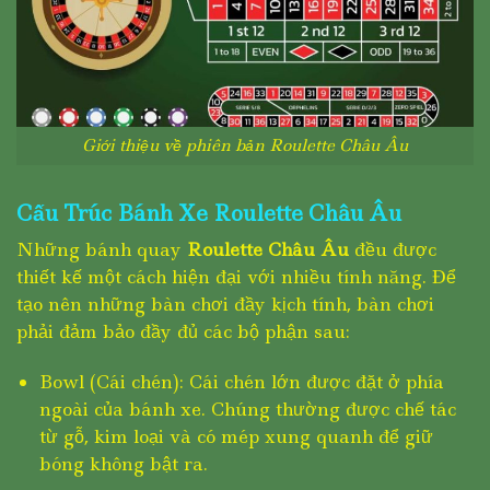
Giới thiệu về phiên bản Roulette Châu Âu
Cấu Trúc Bánh Xe Roulette Châu Âu
Những bánh quay
Roulette Châu Âu
đều được
thiết kế một cách hiện đại với nhiều tính năng. Để
tạo nên những bàn chơi đầy kịch tính, bàn chơi
phải đảm bảo đầy đủ các bộ phận sau:
Bowl (Cái chén): Cái chén lớn được đặt ở phía
ngoài của bánh xe. Chúng thường được chế tác
từ gỗ, kim loại và có mép xung quanh để giữ
bóng không bật ra.