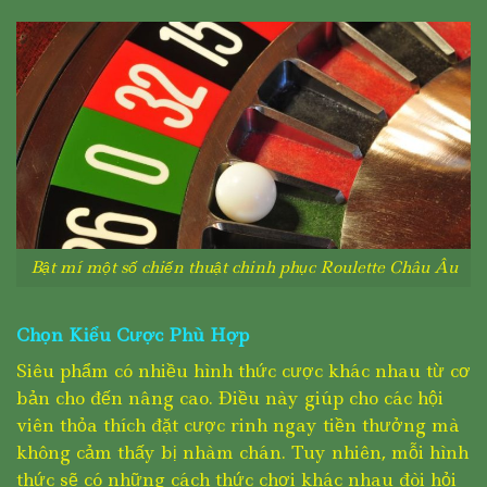
Bật mí một số chiến thuật chinh phục Roulette Châu Âu
Chọn Kiểu Cược Phù Hợp
Siêu phẩm có nhiều hình thức cược khác nhau từ cơ
bản cho đến nâng cao. Điều này giúp cho các hội
viên thỏa thích đặt cược rinh ngay tiền thưởng mà
không cảm thấy bị nhàm chán. Tuy nhiên, mỗi hình
thức sẽ có những cách thức chơi khác nhau đòi hỏi