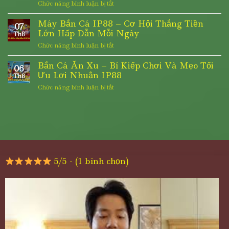
ở
Chức năng bình luận bị tắt
Tìm
Dẫn
Tài
Hiểu
Khi
Xỉu
Máy Bắn Cá IP88 – Cơ Hội Thắng Tiền
Game
Xem
07
MD5
Bài
Lớn Hấp Dẫn Mỗi Ngày
Bóng
Th8
–
Hot
Đá
ở
Chức năng bình luận bị tắt
Game
Nhất
Máy
Cược
Ở
Bắn
Bắn Cá Ăn Xu – Bí Kiếp Chơi Và Mẹo Tối
Xanh
Hiện
06
Cá
Chín
Ưu Lợi Nhuận IP88
Tại
Th8
IP88
Thắng
ở
Chức năng bình luận bị tắt
–
Lớn
Bắn
Cơ
Mỗi
Cá
Hội
Ngày
Ăn
Thắng
Xu
Tiền
–
Lớn
Bí
Hấp
Kiếp
Dẫn
Chơi
Mỗi
5/5 - (1 bình chọn)
Và
Ngày
Mẹo
Tối
Ưu
Lợi
Nhuận
IP88