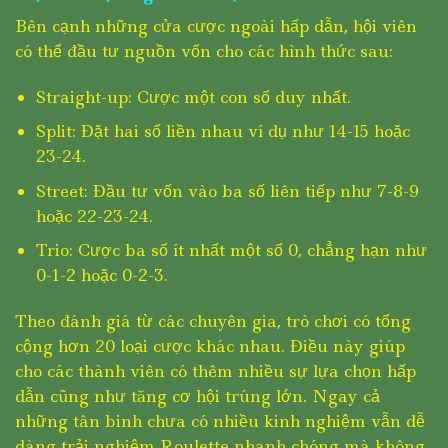
Bên cạnh những cửa cược ngoài hấp dẫn, hội viên
có thể đầu tư nguồn vốn cho các hình thức sau:
Straight-up: Cược một con số duy nhất.
Split: Đặt hai số liền nhau ví dụ như 14-15 hoặc
23-24.
Street: Đầu tư vốn vào ba số liên tiếp như 7-8-9
hoặc 22-23-24.
Trio: Cược ba số ít nhất một số 0, chẳng hạn như
0-1-2 hoặc 0-2-3.
Theo đánh giá từ các chuyên gia, trò chơi có tổng
cộng hơn 20 loại cược khác nhau. Điều này giúp
cho các thành viên có thêm nhiều sự lựa chọn hấp
dẫn cũng như tăng cơ hội trúng lớn. Ngay cả
những tân binh chưa có nhiều kinh nghiệm vẫn dễ
dàng trải nghiệm Roulette nhanh chóng mà không