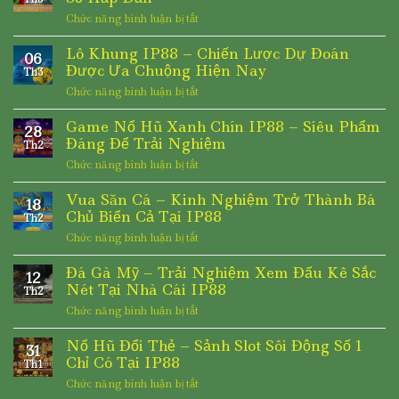
Đá
Nhất
ở
Chức năng bình luận bị tắt
Bóng
Tại
Trải
–
Châu
Nghiệm
Lô Khung IP88 – Chiến Lược Dự Đoán
Bí
Á
06
Keno
Kíp
Được Ưa Chuộng Hiện Nay
Th3
Siêu
Chinh
ở
Chức năng bình luận bị tắt
Tốc
Phục
Lô
–
Cược
Khung
Game Nổ Hũ Xanh Chín IP88 – Siêu Phẩm
Loại
Hiệu
28
IP88
Hình
Đáng Để Trải Nghiệm
Quả
Th2
–
Xổ
ở
Chức năng bình luận bị tắt
Chiến
Số
Game
Lược
Hấp
Nổ
Vua Săn Cá – Kinh Nghiệm Trở Thành Bá
Dự
Dẫn
18
Hũ
Đoán
Chủ Biển Cả Tại IP88
Th2
Xanh
Được
ở
Chức năng bình luận bị tắt
Chín
Ưa
Vua
IP88
Chuộng
Săn
Đá Gà Mỹ – Trải Nghiệm Xem Đấu Kê Sắc
–
Hiện
12
Cá
Siêu
Nét Tại Nhà Cái IP88
Nay
Th2
–
Phẩm
ở
Chức năng bình luận bị tắt
Kinh
Đáng
Đá
Nghiệm
Để
Gà
Nổ Hũ Đổi Thẻ – Sảnh Slot Sôi Động Số 1
Trở
Trải
31
Mỹ
Thành
Chỉ Có Tại IP88
Nghiệm
Th1
–
Bá
ở
Chức năng bình luận bị tắt
Trải
Chủ
Nổ