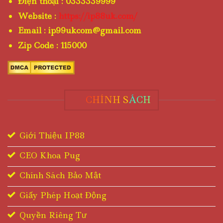
Điện thoại : 0333339999
Website :
https://ip88uk.com/
Email :
ip99ukcom@gmail.com
Zip Code : 115000
CHÍNH SÁCH
Giới Thiệu IP88
CEO Khoa Pug
Chính Sách Bảo Mật
Giấy Phép Hoạt Động
Quyền Riêng Tư