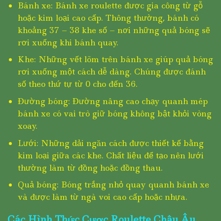
Bánh xe: Bánh xe roulette được gia công từ gỗ
hoặc kim loại cao cấp. Thông thường, bánh có
khoảng 37 – 38 khe số – nơi những quả bóng sẽ
rơi xuống khi bánh quay.
Khe: Những vết lõm trên bánh xe giúp quả bóng
rơi xuống một cách dễ dàng. Chúng được đánh
số theo thứ tự từ 0 cho đến 36.
Đường bóng: Đường nâng cao chạy quanh mép
bánh xe có vai trò giữ bóng không bật khỏi vòng
xoay.
Lưới: Những dải ngăn cách được thiết kế bằng
kim loại giữa các khe. Chất liệu để tạo nên lưới
thường làm từ đồng hoặc đồng thau.
Quả bóng: Bóng trắng nhỏ quay quanh bánh xe
và được làm từ ngà voi cao cấp hoặc nhựa.
Các Hình Thức Cược Roulette Châu Âu