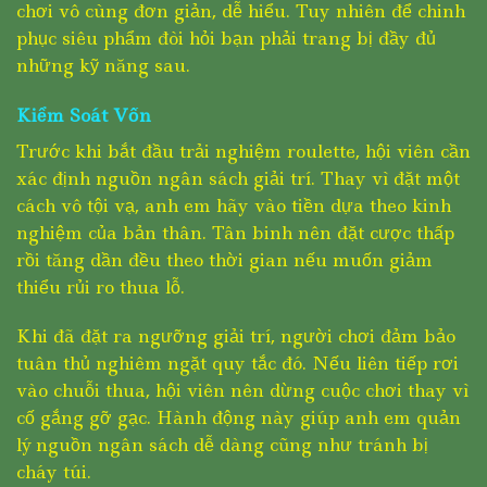
chơi vô cùng đơn giản, dễ hiểu. Tuy nhiên để chinh
phục siêu phẩm đòi hỏi bạn phải trang bị đầy đủ
những kỹ năng sau.
Kiểm Soát Vốn
Trước khi bắt đầu trải nghiệm roulette, hội viên cần
xác định nguồn ngân sách giải trí. Thay vì đặt một
cách vô tội vạ, anh em hãy vào tiền dựa theo kinh
nghiệm của bản thân. Tân binh nên đặt cược thấp
rồi tăng dần đều theo thời gian nếu muốn giảm
thiểu rủi ro thua lỗ.
Khi đã đặt ra ngưỡng giải trí, người chơi đảm bảo
tuân thủ nghiêm ngặt quy tắc đó. Nếu liên tiếp rơi
vào chuỗi thua, hội viên nên dừng cuộc chơi thay vì
cố gắng gỡ gạc. Hành động này giúp anh em quản
lý nguồn ngân sách dễ dàng cũng như tránh bị
cháy túi.