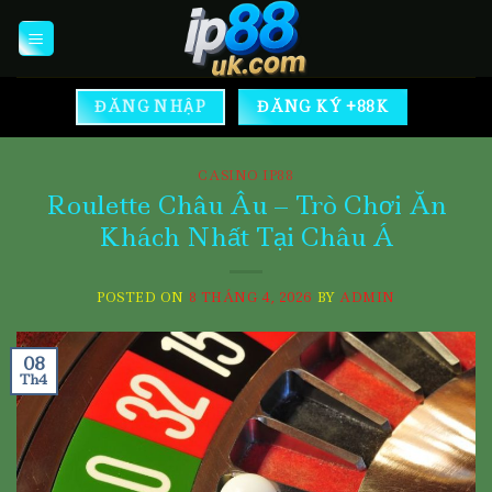
Skip
to
content
ĐĂNG KÝ +88K
ĐĂNG NHẬP
CASINO IP88
Roulette Châu Âu – Trò Chơi Ăn
Khách Nhất Tại Châu Á
POSTED ON
8 THÁNG 4, 2026
BY
ADMIN
08
Th4