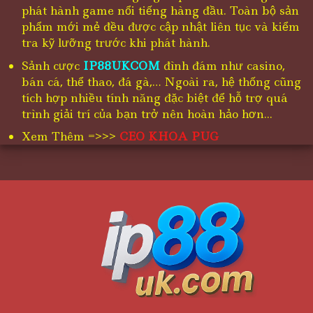
phát hành game nổi tiếng hàng đầu. Toàn bộ sản
phẩm mới mẻ đều được cập nhật liên tục và kiểm
tra kỹ lưỡng trước khi phát hành.
Sảnh cược
IP88UKCOM
đình đám như casino,
bán cá, thể thao, đá gà,… Ngoài ra, hệ thống cũng
tích hợp nhiều tính năng đặc biệt để hỗ trợ quá
trình giải trí của bạn trở nên hoàn hảo hơn...
Xem Thêm =>>>
CEO KHOA PUG