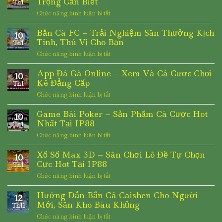
Trọng Cần Biết
Giới
Th1
Xỉu
Thuật
Hạn
ở
Chức năng bình luận bị tắt
–
Săn
Kèo
Cơ
Ngay
Dụ
Bắn Cá FC – Trải Nghiệm Săn Thưởng Kịch
Hội
Kho
10
Nhà
Săn
Tính, Thú Vị Cho Bạn
Báu
Th1
Cái
Jackpot
Lớn
ở
Chức năng bình luận bị tắt
–
Cực
Bắn
Tất
Khủng
Cá
App Đá Gà Online – Xem Và Cá Cược Chọi
Tần
Cho
10
FC
Tật
Kê Đẳng Cấp
Hội
Th1
–
Điều
Viên
ở
Chức năng bình luận bị tắt
Trải
Quan
App
Nghiệm
Trọng
Đá
Game Bài Poker – Sản Phẩm Cá Cược Hot
Săn
Cần
10
Gà
Thưởng
Nhất Tại IP88
Biết
Th1
Online
Kịch
ở
Chức năng bình luận bị tắt
–
Tính,
Game
Xem
Thú
Bài
Xổ Số Max 3D – Sân Chơi Lô Đề Tự Chọn
Và
Vị
10
Poker
Cá
Cực Hot Tại IP88
Cho
Th1
–
Cược
Bạn
ở
Chức năng bình luận bị tắt
Sản
Chọi
Xổ
Phẩm
Kê
Số
Hướng Dẫn Bắn Cá Caishen Cho Người
Cá
Đẳng
12
Max
Cược
Mới, Săn Kho Báu Khủng
Cấp
Th11
3D
Hot
ở
Chức năng bình luận bị tắt
–
Nhất