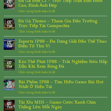
Đá Gà Đòn C1 – Trực Tiếp Trận Đấu Đỉnh
Thủ
07
Cá
Dẫn
Cao, Hình Ảnh Đẹp
IP88
Th8
Cọp
Với
ở
Chức năng bình luận bị tắt
IP88
Chiến
Đá
–
Thuật
Gà
Đá Gà Thomo – Tham Gia Đấu Trường
Bỏ
Đỉnh
07
Đòn
Túi
Trực Tiếp Tại Campuchia
Cao
Th8
C1
Bí
ở
Chức năng bình luận bị tắt
–
Quyết
Đá
Trực
Đánh
Gà
Esports IP88 – Đa Dạng Giải Đấu Thể Thao
Tiếp
Cược
07
Thomo
Trận
Điện Tử Thú Vị
Hiệu
Th8
–
Đấu
Quả
ở
Chức năng bình luận bị tắt
Tham
Đỉnh
Esports
Gia
Cao,
IP88
Kèo Thẻ Phạt IP88 – Trải Nghiệm Siêu Hấp
Đấu
Hình
07
–
Trường
Dẫn Khi Xem Bóng Đá
Ảnh
Th8
Đa
Trực
Đẹp
ở
Chức năng bình luận bị tắt
Dạng
Tiếp
Kèo
Giải
Tại
Thẻ
Bài Phỏm IP88 – Tìm Hiểu Game Bài Hot
Đấu
Campuchia
07
Phạt
Thể
Nhất Ở Hiện Tại
Th8
IP88
Thao
ở
Chức năng bình luận bị tắt
–
Điện
Bài
Trải
Tử
Phỏm
Tài Xỉu MD5 – Game Cược Xanh Chín
Nghiệm
Thú
07
IP88
Siêu
Thắng Lớn Mỗi Ngày
Vị
Th8
–
Hấp