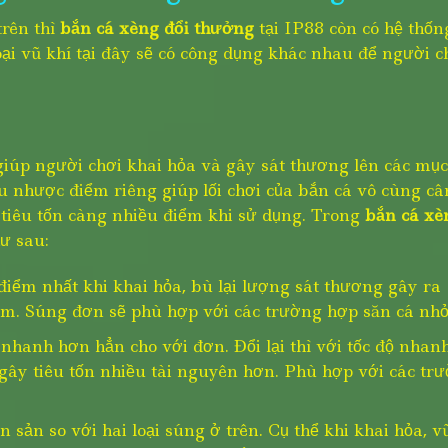
rên thì
bắn cá xèng đổi thưởng
tại IP88 còn có hệ thốn
ại vũ khí tại đây sẽ có công dụng khác nhau để người c
giúp người chơi khai hỏa và gây sát thương lên các mục
ưu nhược điểm riêng giúp lối chơi của bắn cá vô cùng câ
 tiêu tốn càng nhiều điểm khi sử dụng. Trong
bắn cá xè
ư sau:
 điểm nhất khi khai hỏa, bù lại lượng sát thương gây ra
ậm. Súng đơn sẽ phù hợp với các trường hợp săn cá nhỏ
 nhanh hơn hẳn cho với đơn. Đổi lại thì với tốc độ nhan
 gây tiêu tốn nhiều tài nguyên hơn. Phù hợp với các tr
 sản so với hai loại súng ở trên. Cụ thể khi khai hỏa, v