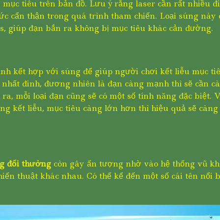
mục tiêu trên bản đồ. Lưu ý rằng laser cần rất nhiều đ
ức cẩn thận trong quá trình tham chiến. Loại súng này 
ss, giúp đạn bắn ra không bị mục tiêu khác cản đường.
ính kết hợp với súng để giúp người chơi kết liễu mục tiê
 nhất đinh, đương nhiên là đạn càng mạnh thì sẽ cần c
ra, mỗi loại đạn cũng sẽ có một số tính năng đặc biệt. V
g kết liễu, mục tiêu càng lớn hơn thì hiệu quả sẽ càng
g đổi thưởng
còn gây ấn tượng nhờ vào hệ thống vũ kh
iến thuật khác nhau. Có thể kể đến một số cái tên nổi b