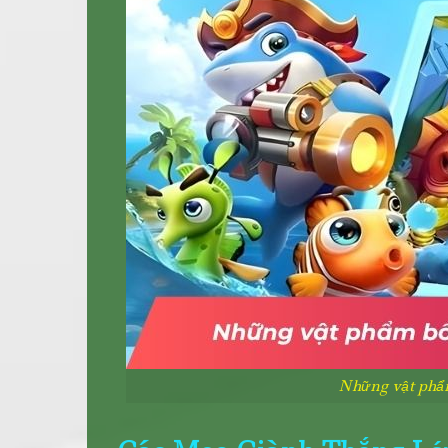
Những vật phẩm