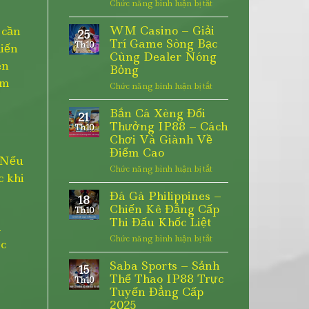
ở
Chức năng bình luận bị tắt
Bộ
Game
Môn
Nổ
Tạo
WM Casino – Giải
 cần
25
Hũ
Nên
Trí Game Sòng Bạc
Th10
hiến
|
Nguồn
Cùng Dealer Nóng
Thể
Thưởng
ên
Bỏng
Loại
Cạnh
am
Đổi
Tranh
ở
Chức năng bình luận bị tắt
Thưởng
WM
Đa
Casino
Bắn Cá Xèng Đổi
21
Dạng,
–
Thưởng IP88 – Cách
Th10
Hấp
Giải
Chơi Và Giành Về
Dẫn
Trí
Điểm Cao
2025
Game
 Nếu
Sòng
ở
Chức năng bình luận bị tắt
c khi
Bạc
Bắn
Cùng
Cá
Đá Gà Philippines –
18
Dealer
Xèng
Chiến Kê Đẳng Cấp
Th10
Nóng
Đổi
Thi Đấu Khốc Liệt
a
Bỏng
Thưởng
ở
Chức năng bình luận bị tắt
IP88
ớc
Đá
–
Gà
Cách
Saba Sports – Sảnh
15
Philippines
Chơi
Thể Thao IP88 Trực
Th10
–
Và
Tuyến Đẳng Cấp
Chiến
Giành
2025
Kê
Về