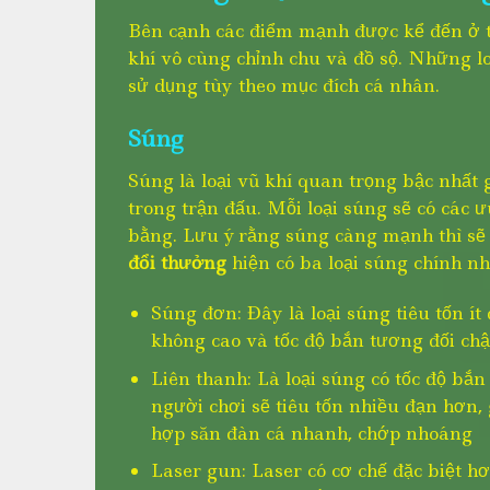
Bên cạnh các điểm mạnh được kể đến ở t
khí vô cùng chỉnh chu và đồ sộ. Những lo
sử dụng tùy theo mục đích cá nhân.
Súng
Súng là loại vũ khí quan trọng bậc nhất 
trong trận đấu. Mỗi loại súng sẽ có các 
bằng. Lưu ý rằng súng càng mạnh thì sẽ
đổi thưởng
hiện có ba loại súng chính nh
Súng đơn: Đây là loại súng tiêu tốn ít
không cao và tốc độ bắn tương đối ch
Liên thanh: Là loại súng có tốc độ bắn
người chơi sẽ tiêu tốn nhiều đạn hơn,
hợp săn đàn cá nhanh, chớp nhoáng
Laser gun: Laser có cơ chế đặc biệt hơn