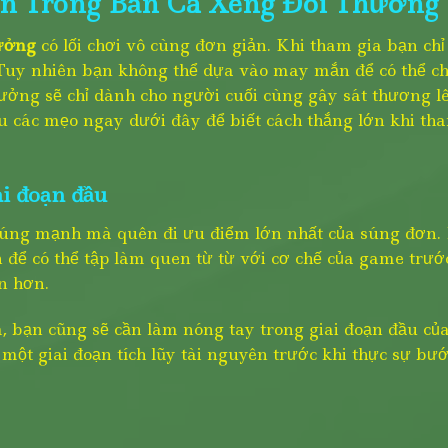
n Trong Bắn Cá Xèng Đổi Thưởng
hưởng
có lối chơi vô cùng đơn giản. Khi tham gia bạn chỉ
. Tuy nhiên bạn không thể dựa vào may mắn để có thể c
thưởng sẽ chỉ dành cho người cuối cùng gây sát thương l
ểu các mẹo ngay dưới đây để biết cách thắng lớn khi th
ai đoạn đầu
 súng mạnh mà quên đi ưu điểm lớn nhất của súng đơn.
 để có thể tập làm quen từ từ với cơ chế của game trướ
n hơn.
, bạn cũng sẽ cần làm nóng tay trong giai đoạn đầu củ
 một giai đoạn tích lũy tài nguyên trước khi thực sự bư