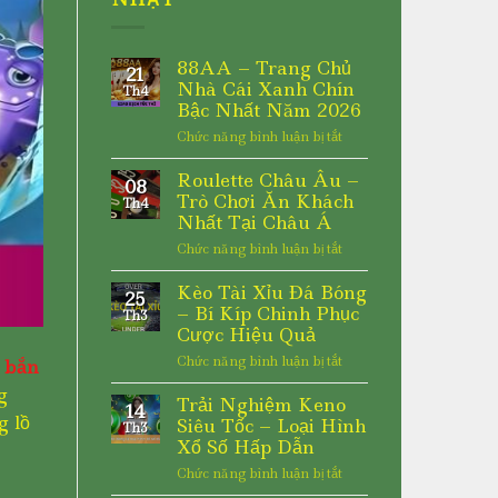
88AA – Trang Chủ
21
Nhà Cái Xanh Chín
Th4
Bậc Nhất Năm 2026
ở
Chức năng bình luận bị tắt
88AA
–
Roulette Châu Âu –
08
Trang
Trò Chơi Ăn Khách
Th4
Chủ
Nhất Tại Châu Á
Nhà
ở
Chức năng bình luận bị tắt
Cái
Roulette
Xanh
Châu
Chín
Kèo Tài Xỉu Đá Bóng
25
Âu
Bậc
– Bí Kíp Chinh Phục
Th3
–
Nhất
Cược Hiệu Quả
Trò
Năm
ở
Chức năng bình luận bị tắt
Chơi
2026
a
bắn
Kèo
Ăn
g
Tài
Khách
Trải Nghiệm Keno
14
Xỉu
Nhất
g lồ
Siêu Tốc – Loại Hình
Th3
Đá
Tại
Xổ Số Hấp Dẫn
Bóng
Châu
ở
Chức năng bình luận bị tắt
–
Á
Trải
Bí