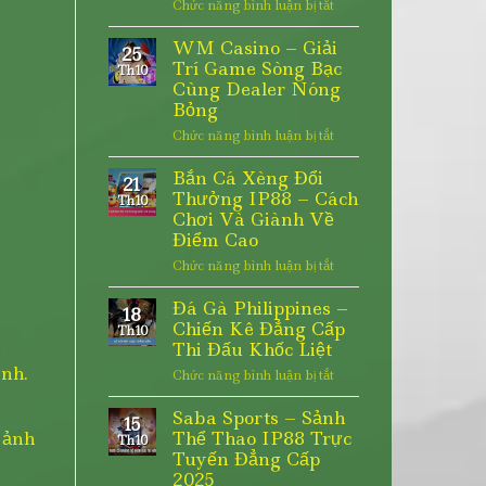
ở
Chức năng bình luận bị tắt
Bộ
Game
Môn
Nổ
Tạo
WM Casino – Giải
25
Hũ
Nên
Trí Game Sòng Bạc
Th10
|
Nguồn
Cùng Dealer Nóng
Thể
Thưởng
Bỏng
Loại
Cạnh
Đổi
Tranh
ở
Chức năng bình luận bị tắt
Thưởng
WM
Đa
Casino
Bắn Cá Xèng Đổi
21
Dạng,
–
Thưởng IP88 – Cách
Th10
Hấp
Giải
Chơi Và Giành Về
Dẫn
Trí
Điểm Cao
2025
Game
Sòng
ở
Chức năng bình luận bị tắt
Bạc
Bắn
Cùng
Cá
Đá Gà Philippines –
18
Dealer
Xèng
Chiến Kê Đẳng Cấp
Th10
Nóng
Đổi
Thi Đấu Khốc Liệt
Bỏng
Thưởng
nh.
ở
Chức năng bình luận bị tắt
IP88
Đá
–
Gà
Cách
Saba Sports – Sảnh
15
Philippines
Chơi
Thể Thao IP88 Trực
 ảnh
Th10
–
Và
Tuyến Đẳng Cấp
Chiến
Giành
2025
Kê
Về