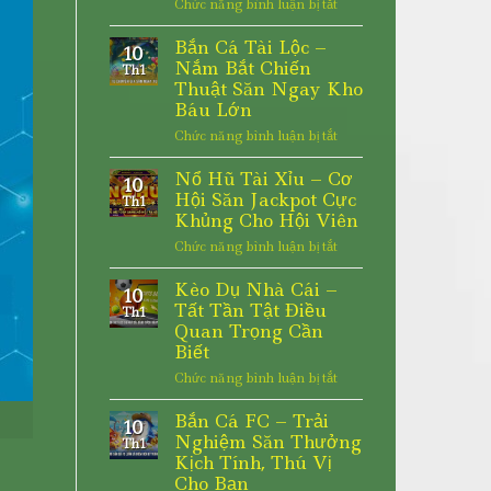
Làm
ở
Chức năng bình luận bị tắt
Giàu
Đá
Cực
Gà
Bắn Cá Tài Lộc –
10
Kỳ
Cam
Nắm Bắt Chiến
Th1
Dễ
67
Thuật Săn Ngay Kho
Dàng
–
Báu Lớn
Chọi
Kê
ở
Chức năng bình luận bị tắt
Trực
Bắn
Tiếp
Cá
Nổ Hũ Tài Xỉu – Cơ
10
Hấp
Tài
Hội Săn Jackpot Cực
Th1
Dẫn,
Lộc
Khủng Cho Hội Viên
Không
–
Giới
ở
Chức năng bình luận bị tắt
Nắm
Hạn
Nổ
Bắt
Hũ
Chiến
Kèo Dụ Nhà Cái –
10
Tài
Thuật
Tất Tần Tật Điều
Th1
Xỉu
Săn
Quan Trọng Cần
–
Ngay
Biết
Cơ
Kho
Hội
Báu
ở
Chức năng bình luận bị tắt
Săn
Lớn
Kèo
Jackpot
Dụ
Bắn Cá FC – Trải
10
Cực
Nhà
Nghiệm Săn Thưởng
Th1
Khủng
Cái
Kịch Tính, Thú Vị
Cho
–
Cho Bạn
Hội
Tất