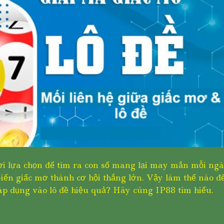
ời lựa chọn để tìm ra con số mang lại may mắn mỗi ngà
 biến giấc mơ thành cơ hội thắng lớn. Vậy làm thế nào để
áp dụng vào lô đề hiệu quả? Hãy cùng
IP88
tìm hiểu.