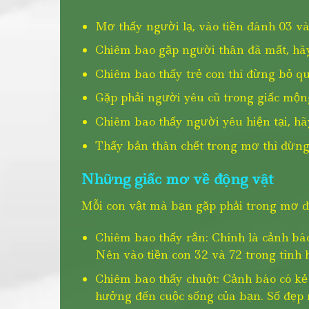
Mơ thấy người lạ, vào tiền đánh 03 và
Chiêm bao gặp người thân đã mất, hã
Chiêm bao thấy trẻ con thì đừng bỏ qu
Gặp phải người yêu cũ trong giấc mộn
Chiêm bao thấy người yêu hiện tại, hã
Thấy bản thân chết trong mơ thì đừng
Những giấc mơ về động vật
Mỗi con vật mà bạn gặp phải trong mơ đ
Chiêm bao thấy rắn: Chính là cảnh b
Nên vào tiền con 32 và 72 trong tình
Chiêm bao thấy chuột: Cảnh báo có kẻ
hưởng đến cuộc sống của bạn. Số đẹp 