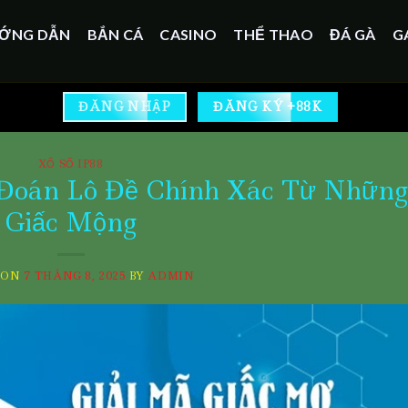
ỚNG DẪN
BẮN CÁ
CASINO
THỂ THAO
ĐÁ GÀ
G
ĐĂNG KÝ +88K
ĐĂNG NHẬP
XỔ SỐ IP88
 Đoán Lô Đề Chính Xác Từ Những
Giấc Mộng
 ON
7 THÁNG 8, 2025
BY
ADMIN