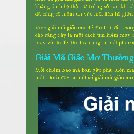
khẳng định họ thật sự trúng số sau khi 
đã củng cố niềm tin vào mối liên hệ giữa
Việc
giải mã giấc mơ
để đánh lô đề không
cho rằng đây là một cách tìm kiếm may 
may với lô đề, thì đây cũng là một phươ
Giải Mã Giấc Mơ Thườn
Mỗi chiêm bao mà bạn gặp phải luôn ma
biệt. Dưới đây là một số
giải mã giấc mơ