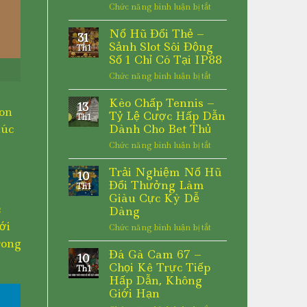
Trở
ở
Chức năng bình luận bị tắt
Thành
Đá
Bá
Gà
Nổ Hũ Đổi Thẻ –
31
Chủ
Mỹ
Sảnh Slot Sôi Động
Th1
Biển
–
Số 1 Chỉ Có Tại IP88
Cả
Trải
Tại
ở
Chức năng bình luận bị tắt
Nghiệm
IP88
Nổ
Xem
Hũ
Đấu
Kèo Chấp Tennis –
13
con
Đổi
Kê
Tỷ Lệ Cược Hấp Dẫn
Th1
Thẻ
Sắc
Dành Cho Bet Thủ
xúc
–
Nét
ở
Chức năng bình luận bị tắt
Sảnh
Tại
Kèo
Slot
Nhà
Chấp
Sôi
Cái
Trải Nghiệm Nổ Hũ
10
Tennis
Động
IP88
Đổi Thưởng Làm
Th1
–
Số
Giàu Cực Kỳ Dễ
Tỷ
1
c
Dàng
Lệ
Chỉ
ới
Cược
Có
ở
Chức năng bình luận bị tắt
Hấp
Tại
Trải
rong
Dẫn
IP88
Nghiệm
Đá Gà Cam 67 –
10
Dành
Nổ
Chọi Kê Trực Tiếp
Th1
Cho
Hũ
Hấp Dẫn, Không
Bet
Đổi
Giới Hạn
Thủ
Thưởng