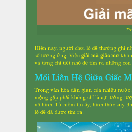
Tìm
Hiện nay, người chơi lô đề thường ghi n
số tương ứng. Việc
giải mã giấc mơ
không
và từng chi tiết nhỏ để tìm ra những con 
Mối Liên Hệ Giữa Giấc 
Trong văn hóa dân gian của nhiều nước 
mộng gặp phải không chỉ là sự tưởng tượn
vô hình. Từ niềm tin ấy, hình thức suy đ
lô đề đã được tìm ra.