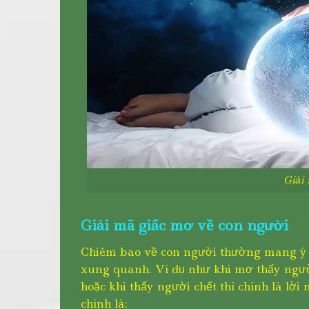
Giải 
Giải mã giấc mơ về con người
Chiêm bao về con người thường mang ý n
xung quanh. Ví dụ như khi mơ thấy người
hoặc khi thấy người chết thì chính là lờ
chính là: