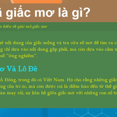
 hiểu về giải mã giấc mơ
hớ nội dung của giấc mộng và tra cứu sổ mơ để tìm ra 
 chỉ dựa vào nội dung gặp phải, mà còn dựa vào cảm 
số ‘’ứng nghiệm’’.
Mơ Và Lô Đề
Á Đông, trong đó có Việt Nam. Họ cho rằng những giấ
g của trí óc, mà còn được coi là điềm báo đến từ thế gi
oán may rủi, sự liên hệ giữa giấc mơ với những con số t