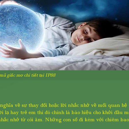
mã giấc mơ chi tiết tại IP88
ghĩa về sự thay đổi hoặc lời nhắc nhở về mối quan hệ
 lạ hay trẻ em thì đó chính là báo hiệu cho khởi đầu m
i nhắc nhở từ cõi âm. Những con số đi kèm với chiêm ba