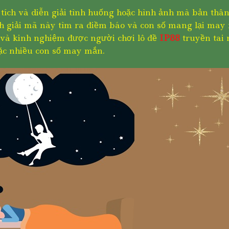
 tích và diễn giải tình huống hoặc hình ảnh mà bản thâ
nh giải mã này tìm ra điềm báo và con số mang lại ma
 và kinh nghiệm được người chơi lô đề
IP88
truyền tai
oặc nhiều con số may mắn.