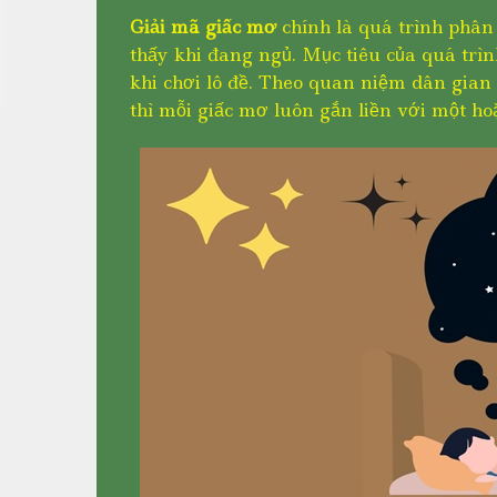
Giải mã giấc mơ
chính là quá trình phân
thấy khi đang ngủ. Mục tiêu của quá trì
khi chơi lô đề. Theo quan niệm dân gian
thì mỗi giấc mơ luôn gắn liền với một h