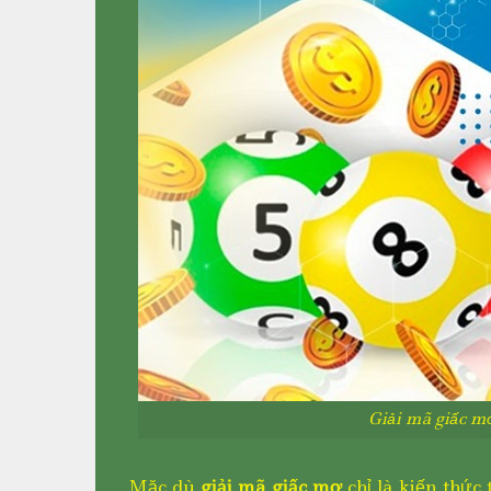
Giải mã giấc mơ
Mặc dù
giải mã giấc mơ
chỉ là kiến thức